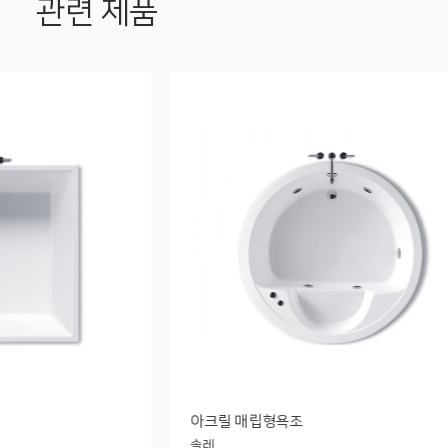
관련 제품
아크릴 매립형욕조
솔레