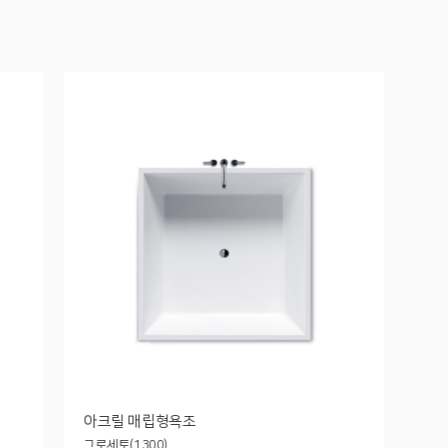
아크릴 매립형욕조
그로세토(1300)