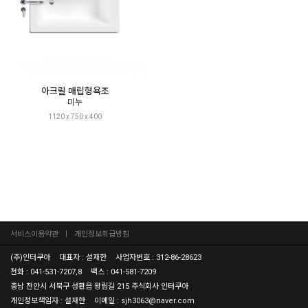
아크릴 매립형욕조
미누
1120 x 750 x 400
서비스이용약관
개인정보취급방침
(주)인터쿠아
대표자 : 설재한
사업자번호 : 312-86-28623
전화 : 041-531-7207,8
팩스 : 041-581-7209
충남 천안시 서북구 성환읍 왕림길 215 주식회사 인터쿠아
개인정보책임자 : 설재한
이메일 : sjh3063@naver.com