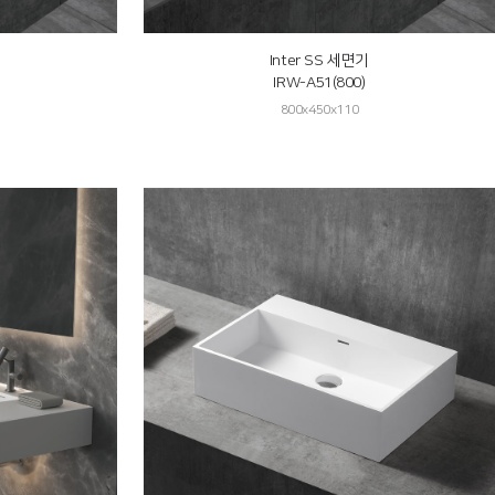
Inter SS 세면기
IRW-A51(800)
800x450x110