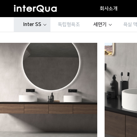
회사소개
Inter SS
독립형욕조
세면기
욕실 