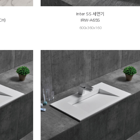
Inter SS 세면기
CH)
IRW-A65S
600x360x160