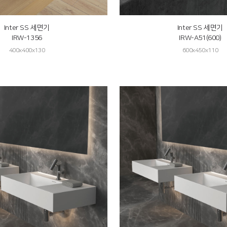
Inter SS 세면기
Inter SS 세면기
IRW-1356
IRW-A51(600)
400x400x130
600x450x110