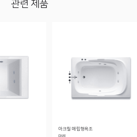
관련 제품
아크릴 매립형욕조
마레